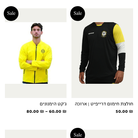
היה:
הוא:
150.00 ₪.
180.00 ₪.
Sale
Sale
חולצת חימום דרייפיט | ארוכה
ג'קט הימנונים
טווח
80.00
₪
–
60.00
₪
50.00
₪
מחירים:
עד
Sale