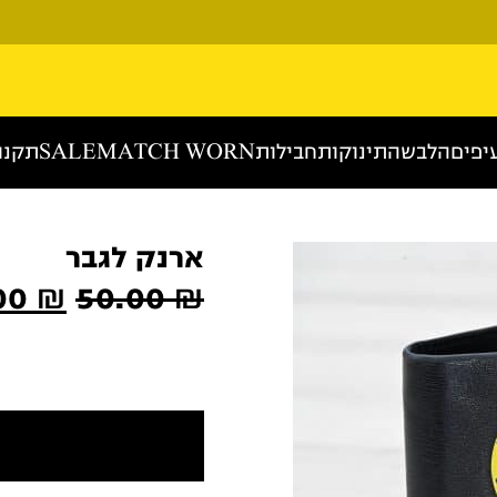
יפים
הלבשה
תינוקות
חבילות
MATCH WORN
SALE
תקנו
ארנק לגבר
המחי
00
₪
50.00
₪
המקו
היה:
0.00 ₪.