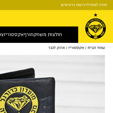
בצע!
חזרה לאתר
לרכישת כרטיסים
חולצות משחק
חורף
אקססוריז
צע
עמוד הבית
/
אקססוריז
/ ארנק לגבר