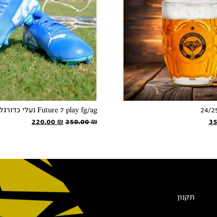
Future 7 play fg/ag נעלי כדורגל
המחיר
המחיר
המחיר
220.00
₪
250.00
₪
3
י
הנוכחי
המקורי
הנוכחי
הוא:
היה:
הוא:
220.00 ₪.
250.00 ₪.
35.00 ₪.
תקנון