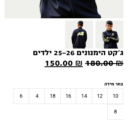
ג’קט הימנונים 25-26 ילדים
המחיר
המחיר
150.00
₪
180.00
₪
המקורי
הנוכחי
היה:
הוא:
בחר מידה
150.00 ₪.
180.00 ₪.
6
4
18
16
14
12
10
8