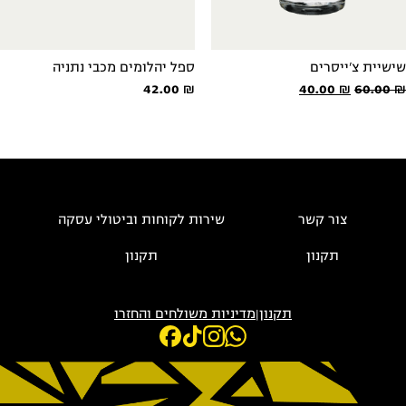
שישיית צ'ייסרים
ספל יהלומים מכבי נתניה
המחיר
המחיר
42.00
₪
40.00
₪
60.00
₪
המקורי
הנוכחי
היה:
הוא:
40.00 ₪.
60.00 ₪.
צור קשר
שירות לקוחות וביטולי עסקה
תקנון
תקנון
תקנון
|
מדיניות משולחים והחזרו