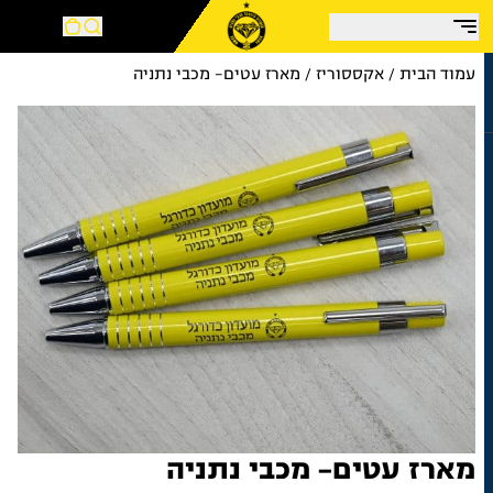
צע!
עמוד הבית
/
אקססוריז
/ מארז עטים- מכבי נתניה
מארז עטים- מכבי נתניה