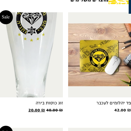
מוצרים משלימים
Sale
ד יהלומים לעכבר
זוג כוסות בירה
המחיר
המחיר
20.00
₪
40.00
₪
42.00
המקורי
הנוכחי
היה:
הוא: