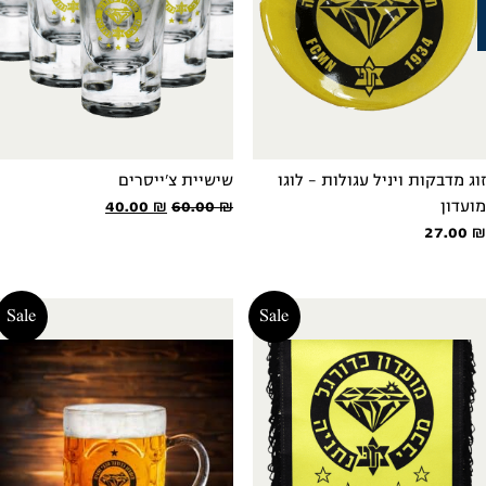
וג מדבקות ויניל עגולות - לוגו
שישיית צ'ייסרים
המחיר
המחיר
ועדון
₪
60.00
₪
40.00
המקורי
הנוכחי
27.00
היה:
הוא:
40.00 ₪.
60.00 ₪.
Sale
Sale