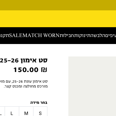
יפים
הלבשה
תינוקות
חבילות
MATCH WORN
SALE
תקנו
סט אימון 25-26
150.00
₪
סט אימון ע
מורכס מחולצה ומכנס קצר.
בחר מידה
L
L
M
S