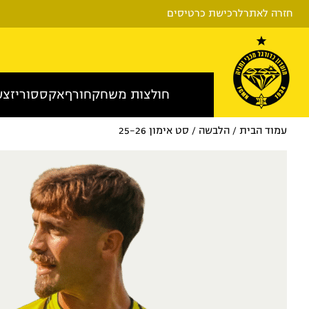
חזרה לאתר
לרכישת כרטיסים
חולצות משחק
חורף
אקססוריז
צע
עמוד הבית
/
הלבשה
/ סט אימון 25-26