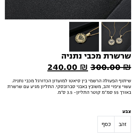
שרשרת מכבי נתניה
המחיר
המחיר
240.00
₪
300.00
₪
המקורי
הנוכחי
שיתוף הפעולה הרשמי בין סיאטו למועדון הכדורגל מכבי נתניה.
עשוי ציפוי זהב, משובץ באבני סברובסקי. התליון מגיע עם שרשרת
היה:
הוא:
באורך 55 סמ"מ קוטר התליון– 3.5 ס”מ.
240.00 ₪.
300.00 ₪.
צבע
זהב
כסף