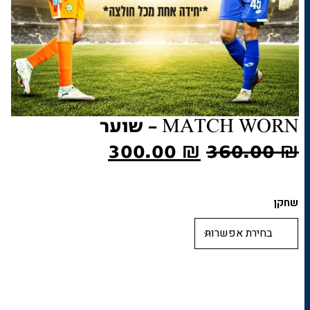
MATCH WORN – שוער
המחיר
המחיר
300.00
₪
360.00
₪
המקורי
הנוכחי
היה:
הוא:
שחקן
300.00 ₪.
360.00 ₪.