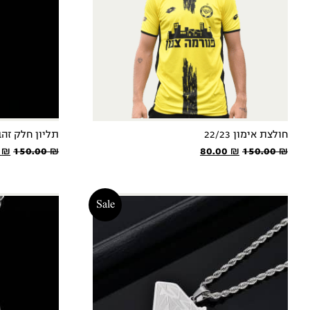
חולצת אימון 22/23
תליון חלק זה
המחיר
המחיר
המ
0
₪
150.00
₪
80.00
₪
150.00
₪
המקורי
הנוכחי
המ
היה:
הוא:
היה
 ₪.
80.00 ₪.
150.00 ₪.
Sale