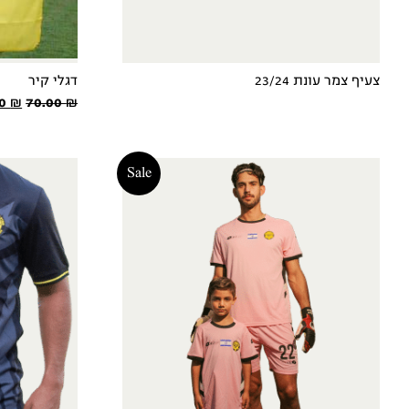
צעיף צמר עונת 23/24
דגלי קיר
המח
00
₪
70.00
₪
המקו
היה:
.00 ₪.
Sale