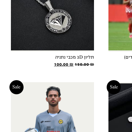
ים)
תליון 3D מכבי נתניה
המחיר
המחיר
100.00
₪
150.00
₪
המקורי
הנוכחי
היה:
הוא:
100.00 ₪.
150.00 ₪.
Sale
Sale