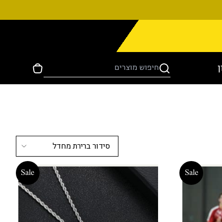
ן
Sale
Sale