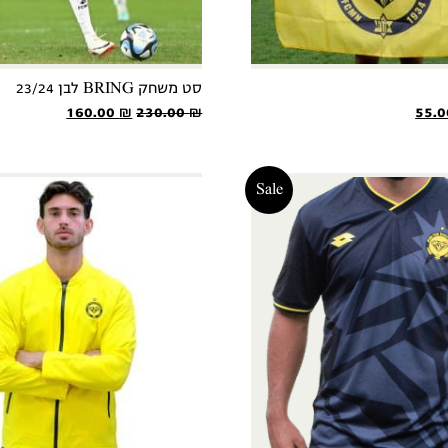
סט משחק BRING לבן 23/24
יר
המחיר
המחיר
המחיר
160.00
₪
230.00
₪
55.
רי
הנוכחי
המקורי
הנוכחי
הוא:
היה:
הוא:
160.00 ₪.
230.00 ₪.
55.00 ₪.
70
Sale