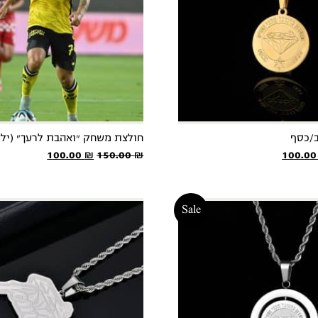
ב/כסף
חולצת משחק ״ואהבת לרעך״ (ילד
חיר
המחיר
המחיר
המחיר
100.00
₪
150.00
₪
100.0
קורי
הנוכחי
המקורי
הנוכחי
:
הוא:
היה:
הוא:
100.00 ₪.
150.00 ₪.
100.00 ₪.
150.00
Sale